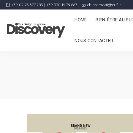
+39 02 25.377.283 | +39 338 14.79.667
chiaramotti@cuf.it
HOME
BIEN-ÊTRE AU BU
NOUS CONTACTER