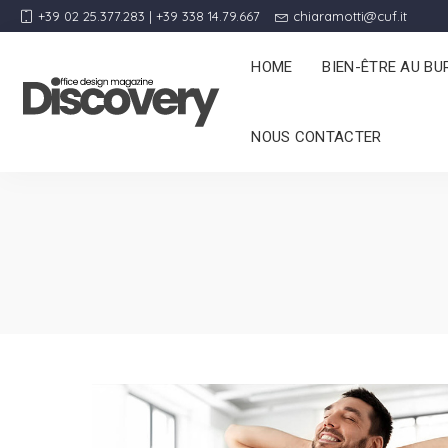
+39 02 25.377.283 | +39 338 14.79.667
chiaramotti@cuf.it
HOME
BIEN-ÊTRE AU BU
NOUS CONTACTER